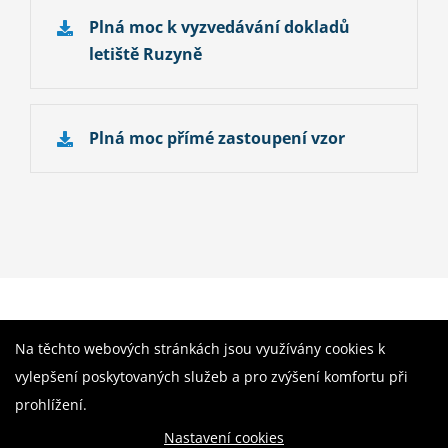
Plná moc k vyzvedávání dokladů
letiště Ruzyně
Plná moc přímé zastoupení vzor
ZAVOLEJTE NÁM JEŠTĚ DNES
Na těchto webových stránkách jsou využívány cookies k
+420 777 704 730
vylepšení poskytovaných služeb a pro zvýšení komfortu při
prohlížení.
Nastavení cookies